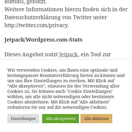
Buttons, genutzt.
Weitere Informationen hierzu finden sich in der
Datenschutzerklärung von Twitter unter
http://twitter.com/privacy.
Jetpack/Wordpress.com-Stats
Dieses Angebot nutzt
Jetpack
, ein Tool zur
statistischen Auswertung der Besucherzugriffe,
betrieben von
Automattic
, Inc. 132 Hawthorne
Wir verwenden Cookies, um Ihnen eine optimale und
bestangepasste Benutzererfahrung bieten zu können und
Street San Francisco, CA 94107, USA, unter
um uns Ihre Einstellungen zu merken. Mit Klick auf
Einsatz der Trackingtechnologie
“Alle akzeptieren”, stimmen Sie der Verwendung aller
Cookies zu. Sie können auch "Cookie Einstellungen"
von
Quantcast
Inc., 201 3rd St, Floor 2, San
wählen, um alle nicht notwendigen oder bestimmte
Francisco, CA 94103-3153, USA. WordPress.com-
Cookies abzulehnen. Mit Klick auf "Alle ablehnen"
reduzieren Sie nur auf die notwendigen Cookies.
Stats verwendet sog. „Cookies“, Textdateien, die
auf Ihrem Computer gespeichert werden und
Einstellungen
Alle akzeptieren
Alle ablehnen
die eine Analyse der Benutzung der Website